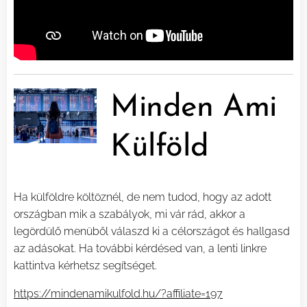
Minden Ami
Külföld
Ha külföldre költöznél, de nem tudod, hogy az adott
országban mik a szabályok, mi vár rád, akkor a
legördülő menüből válaszd ki a célországot és hallgasd
az adásokat. Ha további kérdésed van, a lenti linkre
kattintva kérhetsz segítséget.
https://mindenamikulfold.hu/?affiliate=197