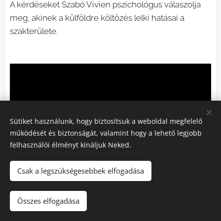
A kérdéseket Szabó Vivien pszichológus válaszolja
meg, akinek a külföldre költözés lelki hatásai a
szakterülete.
Sütiket használunk, hogy biztosítsuk a weboldal megfelelő
működését és biztonságát, valamint hogy a lehető legjobb
felhasználói élményt kínáljuk Neked.
Csak a legszükségesebbek elfogadása
Magány, hazaköltözés: Kudarc-e a hazaköltözés?
Összes elfogadása
- Elkerülhető-e a magány érzés?