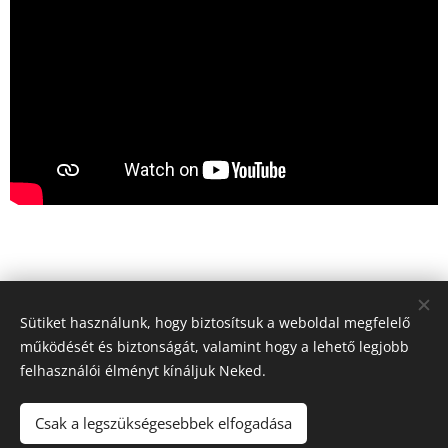
Sütiket használunk, hogy biztosítsuk a weboldal megfelelő
Kapcsolatfelvétel
működését és biztonságát, valamint hogy a lehető legjobb
felhasználói élményt kínáljuk Neked.
E-mail
Csak a legszükségesebbek elfogadása
dora@kalandvagybol.hu