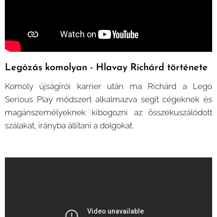
Legózás komolyan - Hlavay Richárd története
Komoly újságírói karrier után ma Richárd a Lego
Serious Play módszert alkalmazva segít cégeknek és
magánszemélyeknek kibogozni az összekuszálódott
szálakat, irányba állítani a dolgokat
.