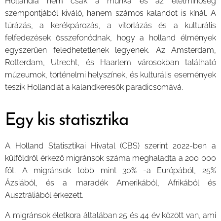
Hollandia nem csak a munka és az életminőség
szempontjából kiváló, hanem számos kalandot is kínál. A
túrázás, a kerékpározás, a vitorlázás és a kulturális
felfedezések összefonódnak, hogy a holland élmények
egyszerűen feledhetetlenek legyenek. Az Amsterdam,
Rotterdam, Utrecht, és Haarlem városokban található
múzeumok, történelmi helyszínek, és kulturális események
teszik Hollandiát a kalandkeresők paradicsomává.
Egy kis statisztika
A Holland Statisztikai Hivatal (CBS) szerint 2022-ben a
külföldről érkező migránsok száma meghaladta a 200 000
főt. A migránsok több mint 30% -a Európából, 25%
Ázsiából, és a maradék Amerikából, Afrikából és
Ausztráliából érkezett.
A migránsok életkora általában 25 és 44 év között van, ami