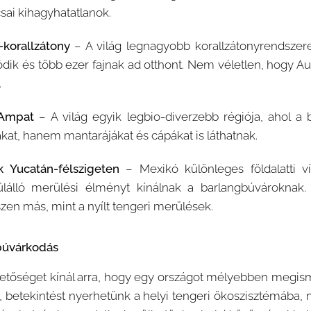
sai kihagyhatatlanok.
-korallzátony
– A világ legnagyobb korallzátonyrendszer
ik és több ezer fajnak ad otthont. Nem véletlen, hogy Aus
.
 Ampat
– A világ egyik legbio-diverzebb régiója, ahol a
akat, hanem mantarájákat és cápákat is láthatnak.
 Yucatán-félszigeten
– Mexikó különleges földalatti ví
lálló merülési élményt kínálnak a barlangbúvároknak. A 
en más, mint a nyílt tengeri merülések.
 búvárkodás
etőséget kínál arra, hogy egy országot mélyebben megis
 betekintést nyerhetünk a helyi tengeri ökoszisztémába,