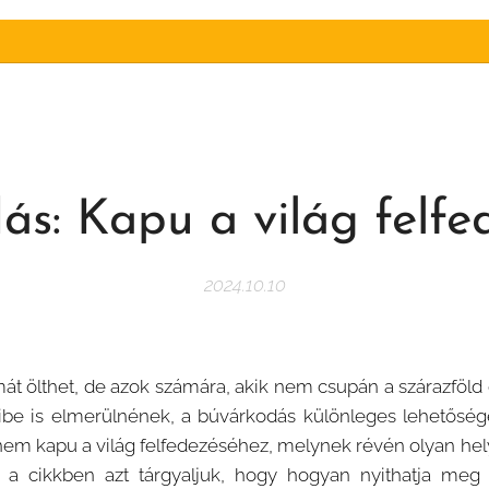
ás: Kapu a világ felfe
2024.10.10
át ölthet, de azok számára, akik nem csupán a szárazföld
geibe is elmerülnének, a búvárkodás különleges lehetőség
em kapu a világ felfedezéséhez, melynek révén olyan hely
a cikkben azt tárgyaljuk, hogy hogyan nyithatja meg 