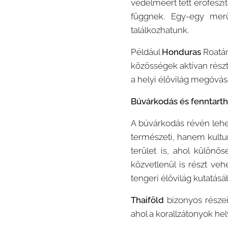
védelméért tett erőfeszí
függnek. Egy-egy merül
találkozhatunk.
Például
Honduras
Roatán 
közösségek aktívan rész
a helyi élővilág megóvás
Búvárkodás és fenntarth
A búvárkodás révén lehe
természeti, hanem kultu
terület is, ahol különö
közvetlenül is részt ve
tengeri élővilág kutatásá
Thaiföld
bizonyos részei
ahol a korallzátonyok he