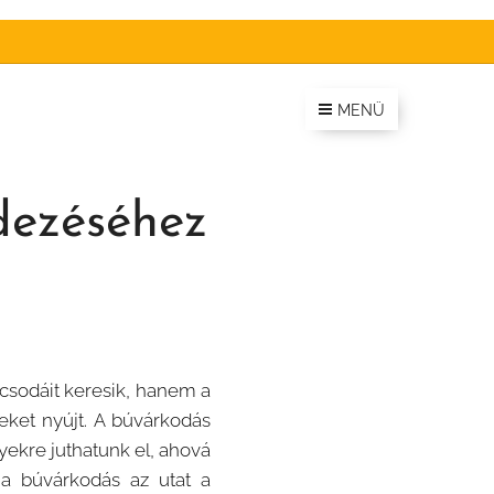
MENÜ
dezéséhez
 csodáit keresik, hanem a
eket nyújt. A búvárkodás
ekre juthatunk el, ahová
a búvárkodás az utat a