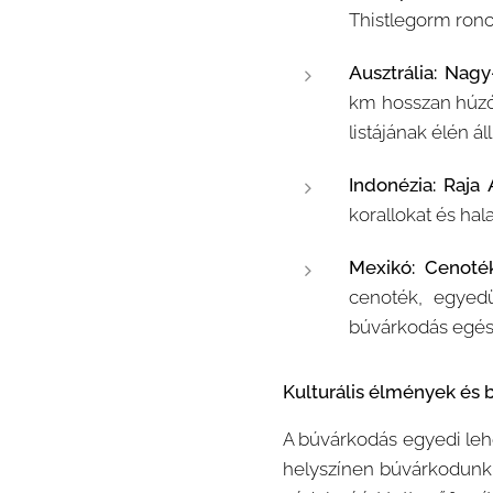
Thistlegorm ronc
Ausztrália: Nagy
km hosszan húzód
listájának élén áll
Indonézia: Raja
korallokat és hal
Mexikó: Cenoték
cenoték, egyedü
búvárkodás egész
Kulturális élmények és
A búvárkodás egyedi leh
helyszínen búvárkodunk,