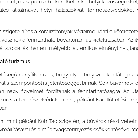
téseket, és kapcsolatba kerülhetünk a helyi közösségekkel,
és alkalmával helyi halászokkal, természetvédőkkel 
szigete híres a korallzátonyok védelme iránti elkötelezetts
t vesznek a fenntartható búvárturizmus kialakításában. Az
át szolgálják, hanem mélyebb, autentikus élményt nyújtana
ató turizmus
tőségünk nyílik arra is, hogy olyan helyszínekre látogas
rális szempontból is jelentőséggel bírnak. Sok búvárhely 
sen nagy figyelmet fordítanak a fenntarthatóságra. Az 
hetnek a természetvédelemben, például korallültetési pr
ban.
n, mint például Koh Tao szigetén, a búvárok részt vehe
lyreállításával és a műanyagszennyezés csökkentésével fo