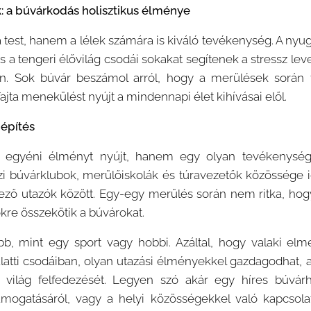
k: a búvárkodás holisztikus élménye
est, hanem a lélek számára is kiváló tevékenység. A nyugod
és a tengeri élővilág csodái sokakat segítenek a stressz le
 Sok búvár beszámol arról, hogy a merülések során ta
ajta menekülést nyújt a mindennapi élet kihívásai elől.
építés
egyéni élményt nyújt, hanem egy olyan tevékenység 
 búvárklubok, merülőiskolák és túravezetők közössége ig
kező utazók között. Egy-egy merülés során nem ritka, ho
kre összekötik a búvárokat.
b, mint egy sport vagy hobbi. Azáltal, hogy valaki elme
latti csodáiban, olyan utazási élményekkel gazdagodhat,
 világ felfedezését. Legyen szó akár egy híres búvárh
ámogatásáról, vagy a helyi közösségekkel való kapcsola