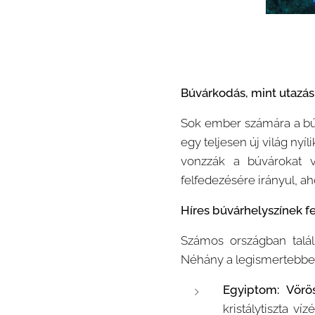
Búvárkodás, mint utazás
Sok ember számára a búv
egy teljesen új világ nyí
vonzzák a búvárokat v
felfedezésére irányul, ah
Híres búvárhelyszínek f
Számos országban talál
Néhány a legismertebbek
Egyiptom: Vörö
kristálytiszta v