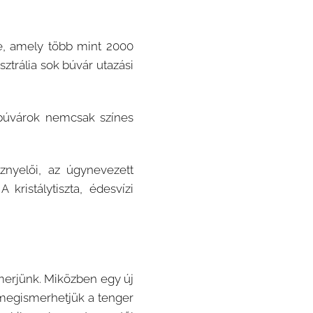
e, amely több mint 2000
ztrália sok búvár utazási
 búvárok nemcsak színes
znyelői, az úgynevezett
kristálytiszta, édesvízi
merjünk. Miközben egy új
 megismerhetjük a tenger