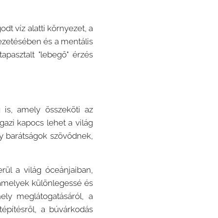
t víz alatti környezet, a
vezetésében és a mentális
pasztalt "lebegő" érzés
is, amely összeköti az
azi kapocs lehet a világ
gy barátságok szövődnek,
rül a világ óceánjaiban,
 amelyek különlegessé és
ely meglátogatásáról, a
tépítésről, a búvárkodás