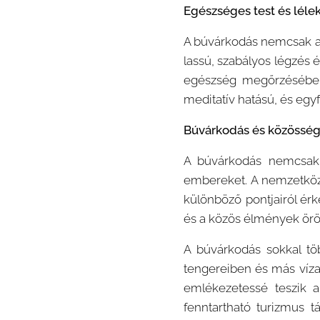
Egészséges test és léle
A búvárkodás nemcsak a t
lassú, szabályos légzés 
egészség megőrzésében.
meditatív hatású, és egyf
Búvárkodás és közösség
A búvárkodás nemcsak 
embereket. A nemzetközi
különböző pontjairól ér
és a közös élmények örö
A búvárkodás sokkal töb
tengereiben és más víza
emlékezetessé teszik a
fenntartható turizmus t