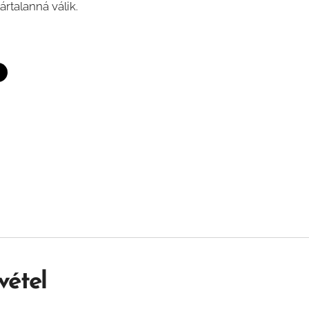
ártalanná válik.
vétel