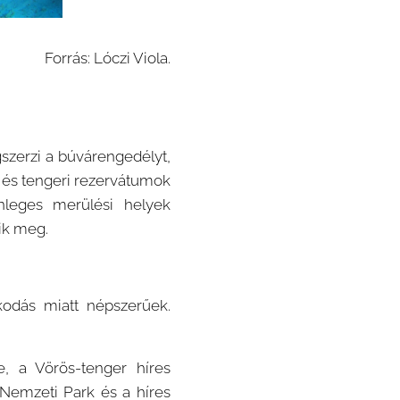
Forrás: Lóczi Viola.
szerzi a búvárengedélyt,
k, és tengeri rezervátumok
nleges merülési helyek
tik meg.
kodás miatt népszerűek.
, a Vörös-tenger híres
d Nemzeti Park és a híres