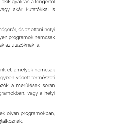
 akik gyakran a tengertől
vagy akár kutatókkal is
égéről, és az ottani helyi
 ilyen programok nemcsak
k az utazóknak is.
sunk el, amelyek nemcsak
egyben védett természeti
utazók a merülések során
ogramokban, vagy a helyi
tnek olyan programokban,
glalkoznak.