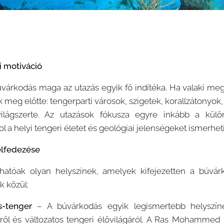
i motiváció
árkodás maga az utazás egyik fő indítéka. Ha valaki meg
lik meg előtte: tengerparti városok, szigetek, korallzátonyo
ilágszerte. Az utazások fókusza egyre inkább a külö
ol a helyi tengeri életet és geológiai jelenségeket ismerhe
elfedezése
hatóak olyan helyszínek, amelyek kifejezetten a búvár
 közül:
s-tenger
– A búvárkodás egyik legismertebb helyszíne
ízéről és változatos tengeri élővilágáról. A Ras Mohamme