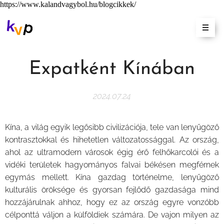
https://www.kalandvagybol.hu/blogcikkek/
Expatként Kínában
2024.07.24
Kína, a világ egyik legősibb civilizációja, tele van lenyűgöző
kontrasztokkal és hihetetlen változatossággal. Az ország,
ahol az ultramodern városok égig érő felhőkarcolói és a
vidéki területek hagyományos falvai békésen megférnek
egymás mellett. Kína gazdag történelme, lenyűgöző
kulturális öröksége és gyorsan fejlődő gazdasága mind
hozzájárulnak ahhoz, hogy ez az ország egyre vonzóbb
célponttá váljon a külföldiek számára. De vajon milyen az