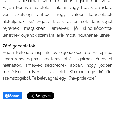
baráti kapcsolatai szempontjait is figyelembe veszi.
Vajon könnyű barátokat találni, vagy hosszabb időre
van szükség ahhoz, hogy valódi kapcsolatok
alakuljanak ki? Ágota tapasztalatai sok tanulságot
rejtenek magukban, amelyek jó kiindulópontok
lehetnek olyanok számára, akik most indulnának útnak.
Záró gondolatok
Ágota története inspiráló és elgondolkodtató. Az epizód
során rengeteg hasznos tanácsot és izgalmas történetet
hallhattok, amelyek segíthetnek abban, hogy jobban
megértsük, milyen is az élet Kínában egy külföldi
szemszögéből. Te belevágnál egy Kína-projektbe?
Share