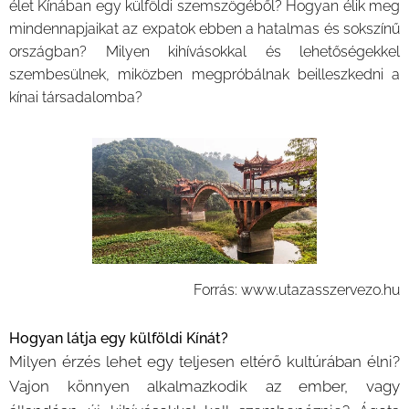
élet Kínában egy külföldi szemszögéből? Hogyan élik meg
mindennapjaikat az expatok ebben a hatalmas és sokszínű
országban? Milyen kihívásokkal és lehetőségekkel
szembesülnek, miközben megpróbálnak beilleszkedni a
kínai társadalomba?
Forrás: www.utazasszervezo.hu
Hogyan látja egy külföldi Kínát?
Milyen érzés lehet egy teljesen eltérő kultúrában élni?
Vajon könnyen alkalmazkodik az ember, vagy