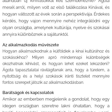
állandóan új kihívásokkal kell szembenéznie? Ágota
mesél arról, milyen volt az első találkozása Kínával, és
hogyan változott az évek során a perspektívája. Érdekes
kérdés, hogy vajon mennyire nehéz integrálódni egy
olyan országba, amelynek kultúrája, nyelve és szokásai
annyira különböznek a sajátunktól.
Az alkalmazkodás művészete
Hogyan alkalmazkodnak a külföldiek a kínai kultúrához és
szokásokhoz? Milyen apró mindennapi különbségek
okozhatnak kihívást, és hogyan lehet ezeket leküzdeni?
Ágota tapasztalatai rávilágítanak arra, hogy a türelem, a
nyitottság és a helyi szokások iránti tisztelet mennyire
fontos szerepet játszik az alkalmazkodásban.
Barátságok és kapcsolatok
Amikor az emberben megjelenik a gondolat, hogy egy
idegen országban szeretne lakni óhatatlan, hogy a