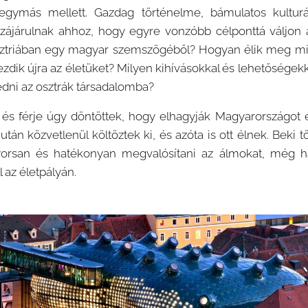
egymás mellett. Gazdag történelme, bámulatos kultur
zájárulnak ahhoz, hogy egyre vonzóbb célponttá váljon 
sztriában egy magyar szemszögéből? Hogyan élik meg mi
ezdik újra az életüket? Milyen kihívásokkal és lehetőségek
dni az osztrák társadalomba?
 és férje úgy döntöttek, hogy elhagyják Magyarországot 
án közvetlenül költöztek ki, és azóta is ott élnek. Beki t
orsan és hatékonyan megvalósítani az álmokat, még ha 
l az életpályán.