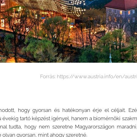
Forrás: https://www.austria.info/en/aust
modott, hogy gyorsan és hatékonyan érje el céljait. Ez
zú évekig tartó képzést igényel, hanem a biomérnöki szakm
nal tudta, hogy nem szeretne Magyarországon maradni,
ne olyan gyorsan, mint ahogy szeretné.