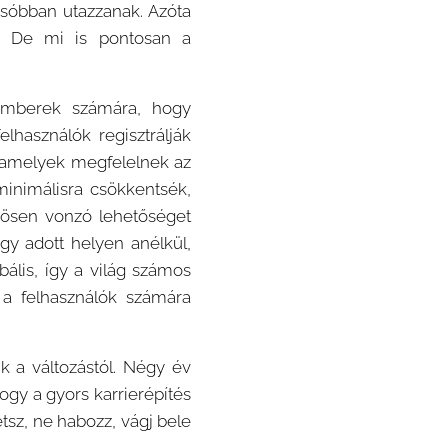
sóbban utazzanak. Azóta
y. De mi is pontosan a
emberek számára, hogy
lhasználók regisztrálják
, amelyek megfelelnek az
 minimálisra csökkentsék,
önösen vonzó lehetőséget
gy adott helyen anélkül,
ális, így a világ számos
t a felhasználók számára
k a változástól. Négy év
ogy a gyors karrierépítés
tsz, ne habozz, vágj bele