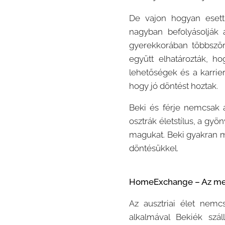
De vajon hogyan esett
nagyban befolyásolják a
gyerekkorában többször 
együtt elhatározták, h
lehetőségek és a karrie
hogy jó döntést hoztak.
Beki és férje nemcsak a
osztrák életstílus, a gy
magukat. Beki gyakran m
döntésükkel.
HomeExchange – Az megf
Az ausztriai élet nemcs
alkalmával Bekiék szá