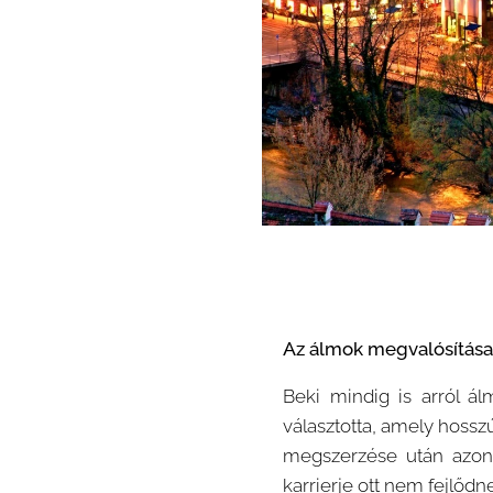
Az álmok megvalósítása
Beki mindig is arról ál
választotta, amely hoss
megszerzése után azon
karrierje ott nem fejlőd