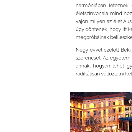
harmóniában léteznek 
életszínvonala mind hoz
vajon milyen az élet Au
úgy döntenek, hogy itt k
megpróbálnak beilleszke
Négy évvel ezelőtt Beki
szerencsét. Az egyetem ut
annak, hogyan lehet gy
radikálisan változtatni kel