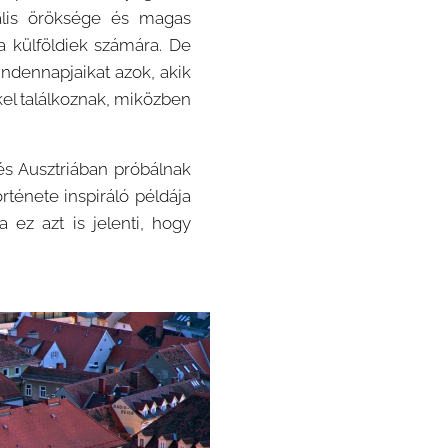
ális öröksége és magas
a külföldiek számára. De
ndennapjaikat azok, akik
kel találkoznak, miközben
és Ausztriában próbálnak
örténete inspiráló példája
ez azt is jelenti, hogy