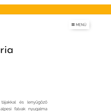
MENÜ
ria
tájakkal és lenyűgöző
 alpesi falvak nyugalma