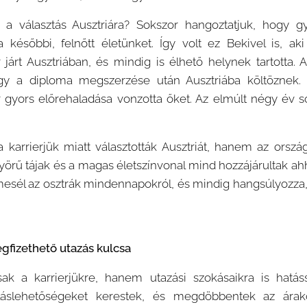
 a választás Ausztriára? Sokszor hangoztatjuk, hogy 
 későbbi, felnőtt életünket. Így volt ez Bekivel is, ak
járt Ausztriában, és mindig is élhető helynek tartotta. A
ogy a diploma megszerzése után Ausztriába költöznek.
r gyors előrehaladása vonzotta őket. Az elmúlt négy év so
 karrierjük miatt választották Ausztriát, hanem az ország
önyörű tájak és a magas életszínvonal mind hozzájárultak a
esél az osztrák mindennapokról, és mindig hangsúlyozza
izethető utazás kulcsa
ak a karrierjükre, hanem utazási szokásaikra is hatás
lláslehetőségeket kerestek, és megdöbbentek az árako