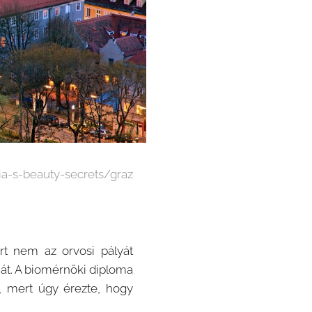
ria-s-beauty-secrets/graz
ért nem az orvosi pályát
át. A biomérnöki diploma
 mert úgy érezte, hogy