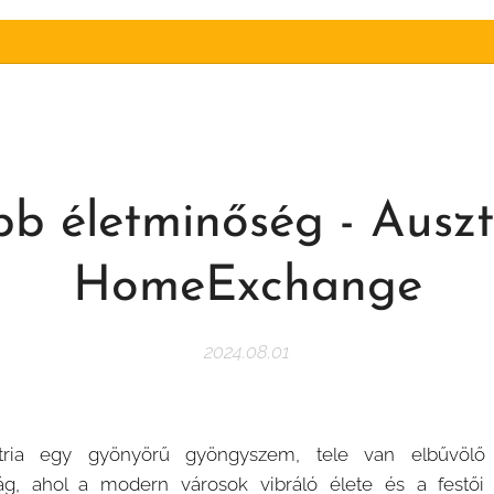
bb életminőség - Auszt
HomeExchange
2024.08.01
tria egy gyönyörű gyöngyszem, tele van elbűvölő 
zág, ahol a modern városok vibráló élete és a festői