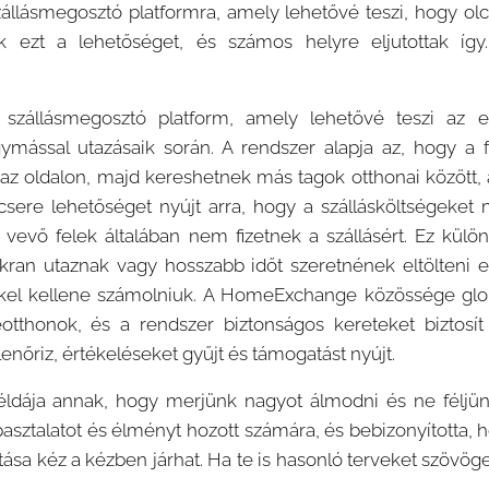
lásmegosztó platformra, amely lehetővé teszi, hogy olc
ák ezt a lehetőséget, és számos helyre eljutottak íg
zállásmegosztó platform, amely lehetővé teszi az 
gymással utazásaik során. A rendszer alapja az, hogy a fe
t az oldalon, majd kereshetnek más tagok otthonai között
ncsere lehetőséget nyújt arra, hogy a szállásköltségeket
 vevő felek általában nem fizetnek a szállásért. Ez kül
akran utaznak vagy hosszabb időt szeretnének eltölteni e
kel kellene számolniuk. A HomeExchange közössége glob
otthonok, és a rendszer biztonságos kereteket biztosí
llenőriz, értékeléseket gyűjt és támogatást nyújt.
ldája annak, hogy merjünk nagyot álmodni és ne féljün
asztalatot és élményt hozott számára, és bebizonyította, h
ása kéz a kézben járhat. Ha te is hasonló terveket szövöge