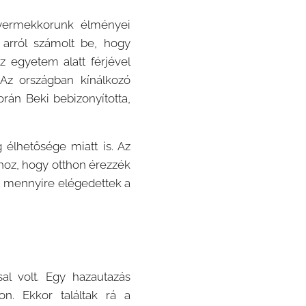
gyermekkorunk élményei
i arról számolt be, hogy
z egyetem alatt férjével
 Az országban kínálkozó
rán Beki bebizonyította,
 élhetősége miatt is. Az
hhoz, hogy otthon érezzék
, mennyire elégedettek a
sal volt. Egy hazautazás
n. Ekkor találtak rá a