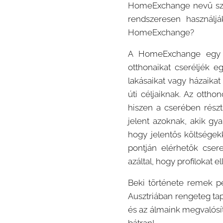
HomeExchange nevű szál
rendszeresen használj
HomeExchange?
A HomeExchange egy s
otthonaikat cseréljék e
lakásaikat vagy házaika
úti céljaiknak. Az ottho
hiszen a cserében részt
jelent azoknak, akik gy
hogy jelentős költségek
pontján elérhetők csere
azáltal, hogy profilokat e
Beki története remek pé
Ausztriában rengeteg tap
és az álmaink megvalósít
bátran!