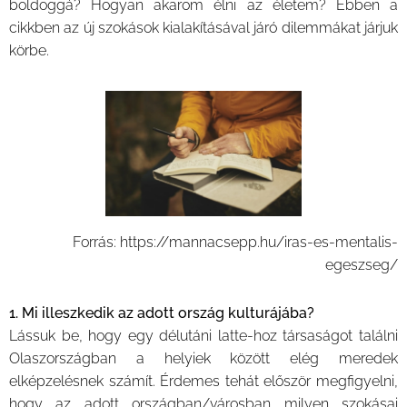
boldoggá? Hogyan akarom élni az életem? Ebben a
cikkben az új szokások kialakításával járó dilemmákat járjuk
körbe.
Forrás: https://mannacsepp.hu/iras-es-mentalis-
egeszseg/
1. Mi illeszkedik az adott ország kulturájába?
Lássuk be, hogy egy délutáni latte-hoz társaságot találni
Olaszországban a helyiek között elég meredek
elképzelésnek számít. Érdemes tehát először megfigyelni,
hogy az adott országban/városban milyen szokásai