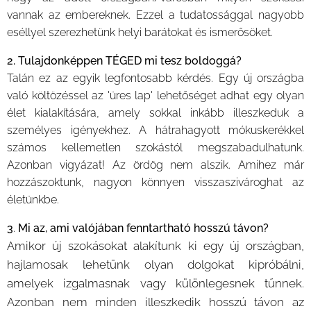
vannak az embereknek. Ezzel a tudatossággal nagyobb
eséllyel szerezhetünk helyi barátokat és ismerősöket.
2. Tulajdonképpen TÉGED mi tesz boldoggá?
Talán ez az egyik legfontosabb kérdés. Egy új országba
való költözéssel az 'üres lap' lehetőséget adhat egy olyan
élet kialakítására, amely sokkal inkább illeszkeduk a
személyes igényekhez. A hátrahagyott mókuskerékkel
számos kellemetlen szokástól megszabadulhatunk.
Azonban vigyázat! Az ördög nem alszik. Amihez már
hozzászoktunk, nagyon könnyen visszaszivároghat az
életünkbe.
3
.
Mi az, ami valójában fenntartható hosszú távon?
Amikor új szokásokat alakítunk ki egy új országban,
hajlamosak lehetünk olyan dolgokat kipróbálni,
amelyek izgalmasnak vagy különlegesnek tűnnek.
Azonban nem minden illeszkedik hosszú távon az