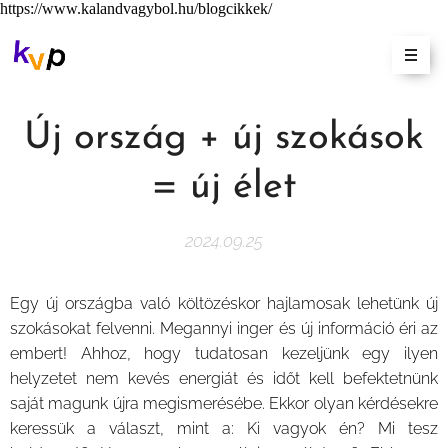
https://www.kalandvagybol.hu/blogcikkek/
Új ország + új szokások
= új élet
2024.09.25
Egy új országba való költözéskor hajlamosak lehetünk új
szokásokat felvenni. Megannyi inger és új információ éri az
embert! Ahhoz, hogy tudatosan kezeljünk egy ilyen
helyzetet nem kevés energiát és időt kell befektetnünk
saját magunk újra megismerésébe. Ekkor olyan kérdésekre
keressük a választ, mint a: Ki vagyok én? Mi tesz