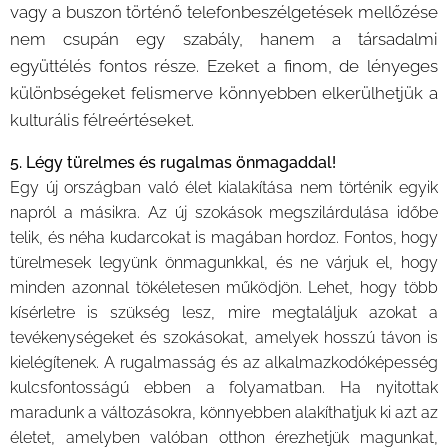
vagy a buszon történő telefonbeszélgetések mellőzése
nem csupán egy szabály, hanem a társadalmi
együttélés fontos része. Ezeket a finom, de lényeges
különbségeket felismerve könnyebben elkerülhetjük a
kulturális félreértéseket.
5. Légy türelmes és rugalmas önmagaddal!
Egy új országban való élet kialakítása nem történik egyik
napról a másikra. Az új szokások megszilárdulása időbe
telik, és néha kudarcokat is magában hordoz. Fontos, hogy
türelmesek legyünk önmagunkkal, és ne várjuk el, hogy
minden azonnal tökéletesen működjön. Lehet, hogy több
kísérletre is szükség lesz, mire megtaláljuk azokat a
tevékenységeket és szokásokat, amelyek hosszú távon is
kielégítenek. A rugalmasság és az alkalmazkodóképesség
kulcsfontosságú ebben a folyamatban. Ha nyitottak
maradunk a változásokra, könnyebben alakíthatjuk ki azt az
életet, amelyben valóban otthon érezhetjük magunkat,