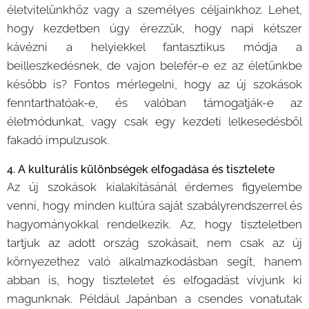
életvitelünkhöz vagy a személyes céljainkhoz. Lehet,
hogy kezdetben úgy érezzük, hogy napi kétszer
kávézni a helyiekkel fantasztikus módja a
beilleszkedésnek, de vajon belefér-e ez az életünkbe
később is? Fontos mérlegelni, hogy az új szokások
fenntarthatóak-e, és valóban támogatják-e az
életmódunkat, vagy csak egy kezdeti lelkesedésből
fakadó impulzusok.
4. A kulturális különbségek elfogadása és tisztelete
Az új szokások kialakításánál érdemes figyelembe
venni, hogy minden kultúra saját szabályrendszerrel és
hagyományokkal rendelkezik. Az, hogy tiszteletben
tartjuk az adott ország szokásait, nem csak az új
környezethez való alkalmazkodásban segít, hanem
abban is, hogy tiszteletet és elfogadást vívjunk ki
magunknak. Például Japánban a csendes vonatutak